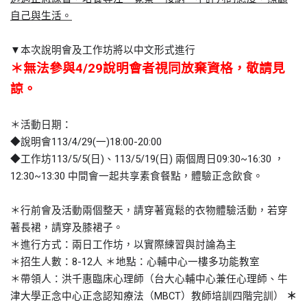
自己與生活。
▼本次說明會及工作坊將以中文形式進行
＊無法參與
4/29
說明會者視同放棄資格，敬請見
諒。
＊活動日期：
113/4/29(
)18:00-20:00
◆
說明會
一
113/5/5(
)
113/5/19(
)
09:30~16:30
◆
工作坊
日
、
日
兩個周日
，
12:30~13:30
中間會一起共享素食餐點，體驗正念飲食。
＊行前會及活動兩個整天，請穿著寬鬆的衣物體驗活動，若穿
著長裙，請穿及膝裙子。
＊進行方式：兩日工作坊，以實際練習與討論為主
8-12
＊招生人數：
人
＊地點：心輔中心一樓多功能教室
＊帶領人：洪千惠臨床心理師（台大心輔中心兼任心理師、牛
MBCT
津大學正念中心正念認知療法（
）教師培訓四階完訓）
＊