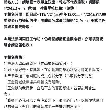
報名方式：請填寫本表單並送出，報名不代表錄取，請靜候
4/26(
) email
(
)
!
五
通知
一律寄學校信箱
，謝謝
~113/4/24(
)
12:00
4/26(
)17:00
＊報名時間：即日起
三
中午
止，
五
12
前寄發行前通知信件，團體報名成員若超過
名，可承諾全程
參與者優先錄取。
＊無法參與兩日工作坊，仍希望認識正念觀念者，亦可填寫說
明會講座報名表。
＊報名資格：
1.
臺灣大學學籍資格（在學或休學皆可）；
2.
對正念好奇、有興趣，在活動期間身心狀態可穩定參與者。
＊曾參與過正念團體的成員心得分享（已取得分享同意）
!
「正念對減緩焦慮與痛苦很有幫助
」
「正念幫助我擺脫一直陷下去的憂鬱想法，並更能體會生
命。」
「我很開心我可以更專注於當下，很開心自己可以慢慢地聽自
己的聲音，對自己的聲音減少一些批判的角度。」