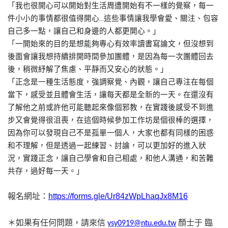
「我也很開心可以開始對生活周遭開始有不一樣的覺察，每一
…
件小小的事情都很值得開心
這些事情讓我學會愛、關注、包容
自己多一點，讓自己和身邊的人都更開心。」
「一開始來的目的是想能夠專心有效率讀書寫論文，但沒想到
後面會讓我想持續排開時間參加團體，是因為每一次團體回去
後，稍微紓解了焦慮、平靜而又安心的狀態。」
「正念是一種生活態度，強調察覺、內觀，讓自己專注在每個
當下，感受並且體會生活，讓每天都是全新的一天。在還沒有
了解他之前或許他可能聽起來像個邪教，在實踐後感受不到進
步又會覺得很沮喪，在這個時候參加工作坊是個很棒的選擇，
因為你可以發現自己不是孤單一個人，大家也都有同樣的困惑
和不理解，但是透過一起練習、討論，可以更加好的進入狀
況，實踐正念，讓自己學會和自己相處，和他人溝通，和苦難
共存，過好每一天。」
報名網址：
https://forms.gle/Ur84zWpLhaqJx8M16
＊如果有任何問題，請來信
顏士于 臨
ysy0919@ntu.edu.tw